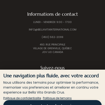
Informations de contact
LUNDI - VENDREDI: 9:00 - 17:00
INFO@BELLAVITAINTERNATIONAL.COM
(450) 562-2099
493. RUE PRINCIPALE
VILLAGE DE GRENVILLE, QUÉBEC
J0V 1J0 CANADA
Suivez-nous
Une navigation plus fluide, avec votre accord
Nous utilisons des temoins pour optimiser la performance,
memoriser vos preferences et ameliorer en continu votre
experience sur Bella Vita Grands Crus.
Politique de confidentialite
·
Politique de temoins
© 2026 BELLA VITA INTERNATIONAL | TOUS LES