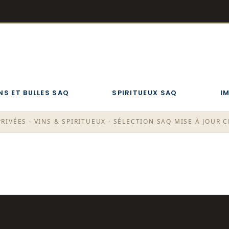
NS ET BULLES SAQ
SPIRITUEUX SAQ
I
RIVÉES · VINS & SPIRITUEUX · SÉLECTION SAQ MISE À JOUR