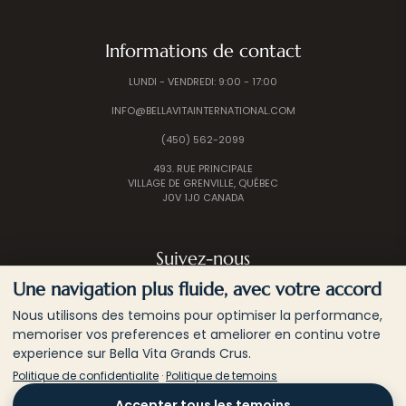
Informations de contact
LUNDI - VENDREDI: 9:00 - 17:00
INFO@BELLAVITAINTERNATIONAL.COM
(450) 562-2099
493. RUE PRINCIPALE
VILLAGE DE GRENVILLE, QUÉBEC
J0V 1J0 CANADA
Suivez-nous
Une navigation plus fluide, avec votre accord
Nous utilisons des temoins pour optimiser la performance,
memoriser vos preferences et ameliorer en continu votre
experience sur Bella Vita Grands Crus.
Politique de confidentialite
·
Politique de temoins
© 2026 BELLA VITA INTERNATIONAL | TOUS LES
Accepter tous les temoins