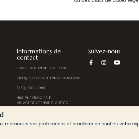
ou des plats de pâtes lége
Informations de
Suivez-nous
contact
LUNDI - VENDREDI: 9:00 - 17:00
INFO@BELLAVITAINTERNATIONAL.COM
(450) 562-2099
493. RUE PRINCIPALE
VILLAGE DE GRENVILLE, QUÉBEC
J0V 1J0 CANADA
rd
e, memoriser vos preferences et ameliorer en continu votre expe
 BELLA VITA INTERNATIONAL | TOUS LES DROITS SONT R