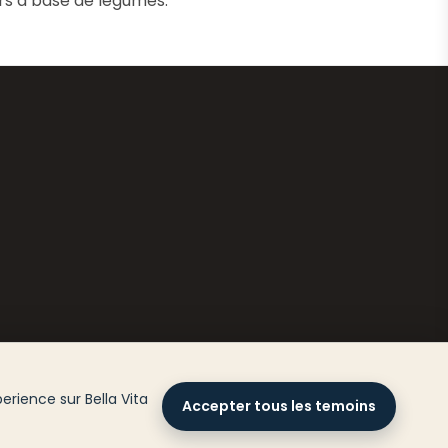
rs à base de légumes.
rience sur Bella Vita
Accepter tous les temoins
ÉSERVÉS