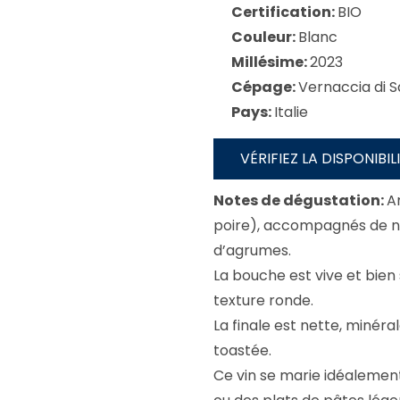
Certification:
BIO
Couleur:
Blanc
Millésime:
2023
Cépage:
Vernaccia di 
Pays:
Italie
VÉRIFIEZ LA DISPONIBI
Notes de dégustation:
A
poire), accompagnés de nu
d’agrumes.
La bouche est vive et bien
texture ronde.
La finale est nette, miné
toastée.
Ce vin se marie idéalement