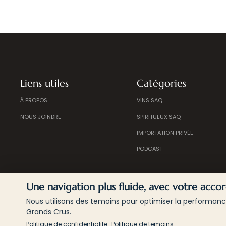
Liens utiles
Catégories
À PROPOS
VINS SAQ
NOUS JOINDRE
SPIRITUEUX SAQ
IMPORTATION PRIVÉE
PODCAST
Une navigation plus fluide, avec votre acco
Nous utilisons des temoins pour optimiser la performanc
Grands Crus.
© 2026
Politique de confidentialite
·
Politique de temoins