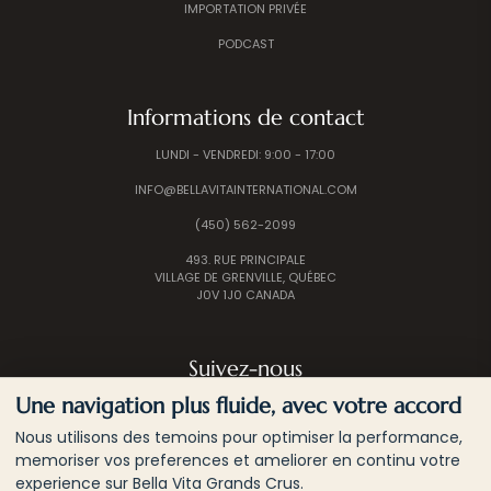
IMPORTATION PRIVÉE
PODCAST
Informations de contact
LUNDI - VENDREDI: 9:00 - 17:00
INFO@BELLAVITAINTERNATIONAL.COM
(450) 562-2099
493. RUE PRINCIPALE
VILLAGE DE GRENVILLE, QUÉBEC
J0V 1J0 CANADA
Suivez-nous
Une navigation plus fluide, avec votre accord
Nous utilisons des temoins pour optimiser la performance,
memoriser vos preferences et ameliorer en continu votre
experience sur Bella Vita Grands Crus.