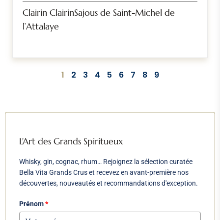
Clairin ClairinSajous de Saint-Michel de
l’Attalaye
1
2
3
4
5
6
7
8
9
L'Art des Grands Spiritueux
Whisky, gin, cognac, rhum… Rejoignez la sélection curatée
Bella Vita Grands Crus et recevez en avant-première nos
découvertes, nouveautés et recommandations d'exception.
Prénom
*