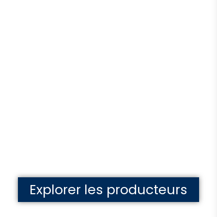
Chaque spiritueux
a une origine.
Chaque
producteur, une
passion.
Rencontrez les artisans derrière
chaque bouteille.
Explorer les producteurs