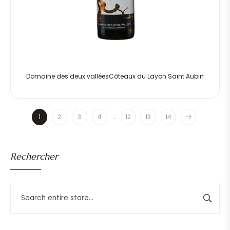
Domaine des deux valléesCôteaux du Layon Saint Aubin
1
2
3
4
…
12
13
14
Rechercher