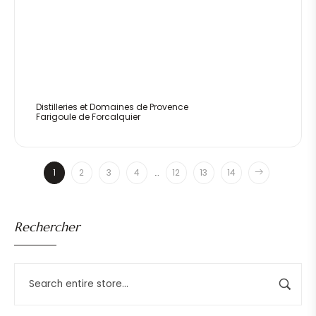
Distilleries et Domaines de Provence
Farigoule de Forcalquier
1
2
3
4
…
12
13
14
Rechercher