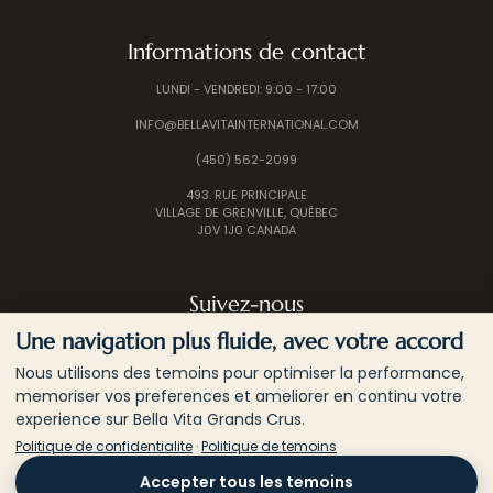
Informations de contact
LUNDI - VENDREDI: 9:00 - 17:00
INFO@BELLAVITAINTERNATIONAL.COM
(450) 562-2099
493. RUE PRINCIPALE
VILLAGE DE GRENVILLE, QUÉBEC
J0V 1J0 CANADA
Suivez-nous
Une navigation plus fluide, avec votre accord
Nous utilisons des temoins pour optimiser la performance,
memoriser vos preferences et ameliorer en continu votre
experience sur Bella Vita Grands Crus.
Politique de confidentialite
·
Politique de temoins
© 2026 BELLA VITA INTERNATIONAL | TOUS LES
Accepter tous les temoins